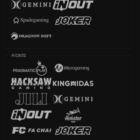
Arcade