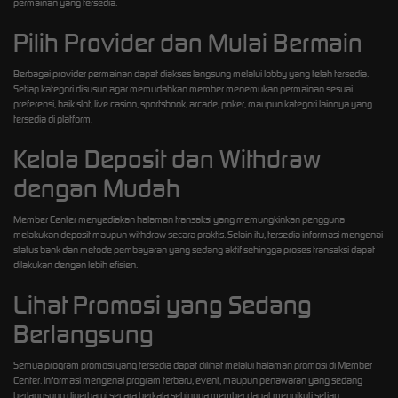
permainan yang tersedia.
Pilih Provider dan Mulai Bermain
Berbagai provider permainan dapat diakses langsung melalui lobby yang telah tersedia.
Setiap kategori disusun agar memudahkan member menemukan permainan sesuai
preferensi, baik slot, live casino, sportsbook, arcade, poker, maupun kategori lainnya yang
tersedia di platform.
Kelola Deposit dan Withdraw
dengan Mudah
Member Center menyediakan halaman transaksi yang memungkinkan pengguna
melakukan deposit maupun withdraw secara praktis. Selain itu, tersedia informasi mengenai
status bank dan metode pembayaran yang sedang aktif sehingga proses transaksi dapat
dilakukan dengan lebih efisien.
Lihat Promosi yang Sedang
Berlangsung
Semua program promosi yang tersedia dapat dilihat melalui halaman promosi di Member
Center. Informasi mengenai program terbaru, event, maupun penawaran yang sedang
berlangsung diperbarui secara berkala sehingga member dapat mengikuti setiap