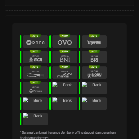
* Selama bank maintenance dan bank offline deposit dan penarikan
tidak dapat diproses