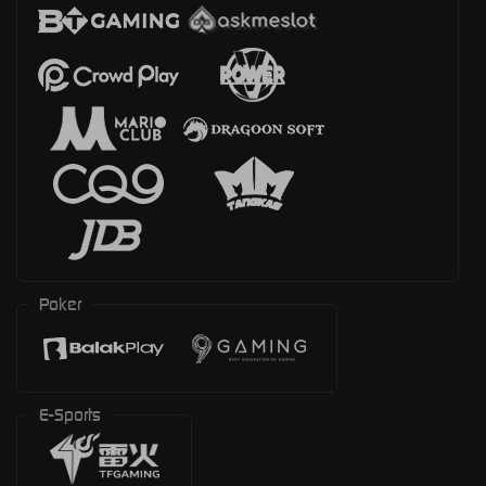
Poker
E-Sports