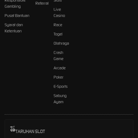
Responsible
Slots
Referral
Gambling
Live
Pusat Bantuan
Casino
Syarat dan
Race
Ketentuan
Togel
Olahraga
Crash
Game
Arcade
Poker
E-Sports
Sabung
Ayam
TARUHAN SLOT