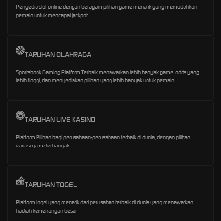
Penyedia slot online dengan beragam pilihan game menarik yang memudahkan
pemain untuk mencapai jackpot
TARUHAN OLAHRAGA
Sportsbook Gaming Platform Terbaik menawarkan lebih banyak game, odds yang
lebih tinggi, dan menyediakan pilihan yang lebih banyak untuk pemain.
TARUHAN LIVE KASINO
Platform Pilihan bagi perusahaan-perusahaan terbaik di dunia, dengan pilihan
variasi game terbanyak
TARUHAN TOGEL
Platform togel yang menarik dari perusahan terbaik di dunia yang menawarkan
hadiah kemenangan besar