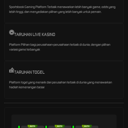
Sportsbook Gaming Platform Terbaik menawarkan lebih banyak game, odds yang
lebih tinggi, dan menyediakan pilihan yang lebih banyak untuk pemain.
TARUHAN LIVE KASINO
Platform Pilihan bagi perusahaan-perusahaan terbaik di dunia, dengan pilihan
variasi game terbanyak
TARUHAN TOGEL
Platform togel yang menarik dari perusahan terbaik di dunia yang menawarkan
hadiah kemenangan besar