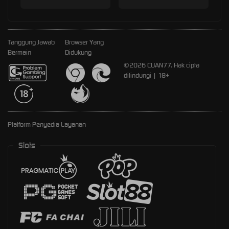
Tanggung Jawab
Browser Yang
Bermain
Didukung
©2026 CUAN77. Hak cipta
dilindungi | 18+
Platform Penyedia Layanan
Slots