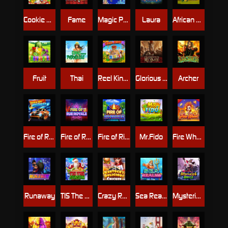
Cookie Pop
Fame
Magic Pearl
Laura
African Wildlife
Fruit
Thai
Reel King Mega
Glorious Rome
Archer
Fire of Route 66
Fire of Rue Royale
Fire of Riverside
Mr.Fido
Fire Wheel
Runaway
TIS The Season
Crazy Restaurant
Sea Realms
Mysterious Witch