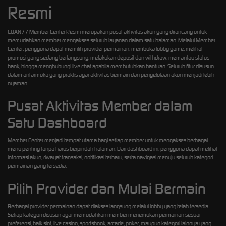
Resmi
CUAN77 Member Center Resmi merupakan pusat aktivitas akun yang dirancang untuk
memudahkan member mengakses seluruh layanan dalam satu halaman. Melalui Member
Center, pengguna dapat memilih provider permainan, membuka lobby game, melihat
promosi yang sedang berlangsung, melakukan deposit dan withdraw, memantau status
bank, hingga menghubungi live chat apabila membutuhkan bantuan. Seluruh fitur disusun
dalam antarmuka yang praktis agar aktivitas bermain dan pengelolaan akun menjadi lebih
nyaman.
Pusat Aktivitas Member dalam
Satu Dashboard
Member Center menjadi tempat utama bagi setiap member untuk mengakses berbagai
menu penting tanpa harus berpindah halaman. Dari dashboard ini, pengguna dapat melihat
informasi akun, riwayat transaksi, notifikasi terbaru, serta navigasi menuju seluruh kategori
permainan yang tersedia.
Pilih Provider dan Mulai Bermain
Berbagai provider permainan dapat diakses langsung melalui lobby yang telah tersedia.
Setiap kategori disusun agar memudahkan member menemukan permainan sesuai
preferensi, baik slot, live casino, sportsbook, arcade, poker, maupun kategori lainnya yang