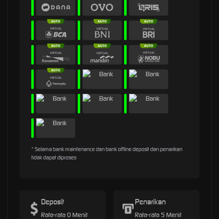
* Selama bank maintenance dan bank offline deposit dan penarikan
tidak dapat diproses
Deposit
Penarikan
Rata-rata 0 Menit
Rata-rata 5 Menit