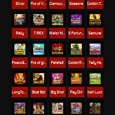
Silver
Fire of Villa Street
Glamourous World
Seasons
Golden Tour
Rally
T-REX
Water Margin
5 Fortune Dragon
Samurai
Peace&Long Life
Fire of glacier gold
Fafafa2
GoldenTree
Tally Ho
LongTengHuXiao2
Best Bet
Big Shot
Pay Dirt
Irish Luck