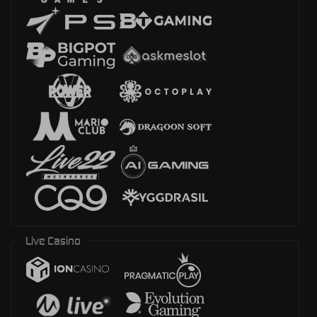
Live Casino