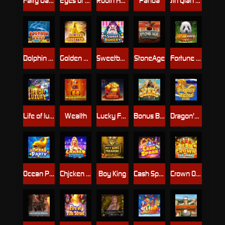
Fairy Garden
Eyes of Fortune
Robin Hood
Panda
Jin Qian Wa
Dolphin Reef
Golden Rooster
Sweetbakery
StoneAge
Fortune Panda
Life of luxury II
Wealth
Lucky Fortune
Bonus Bears
Dragon's Riches
Ocean Party
Chjcken Djnner
Boy King
Cash Spark
Crown Of Fire