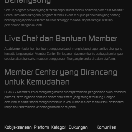
Semua program promosi yang tersedia dapat dilihat melalui halaman promosi di Member
Center. Informasi mengenai program terbaru, event, maupun penawaran yang sedang
berlangsung diperbarui secara berkala sehingga member dapat mengikuti setiap
pembaruan dengan mudah.
Live Chat dan Bantuan Member
Apabila membutuhkan bantuan, pengguna dapat menghubungi layanan live chat yang
tersedia langsung dari Member Center. Tim layanan siap membantu berbagai pertanyaan
seputar akun, transaksi, maupun penggunaan fitur yang tersedia di dalam platform.
Member Center yang Dirancang
untuk Kemudahan
CUAN77 Member Center mengintegrasikan akses permainan, pengelolaan akun, transaksi,
promosi, serta layanan bantuan dalam satu sistem yang saling terhubung. Dengan
demikian, member dapat mengakses seluruh kebutuhan mereka melalui satu dashboard
tanpa harus berpindah ke berbagai halaman terpisah.
Kebijaksanaan
Platform
Kategori
Dukungan
Komunitas