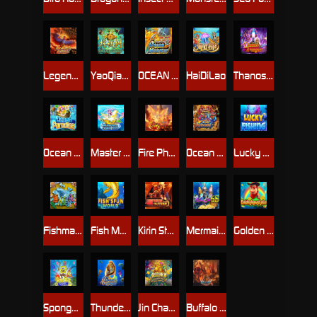
Legend of the phoenix
YaoQianShu
OCEAN MONSTER 2
HaiDiLao
Thanos Avengers
Ocean Paradise
Master Of The Deep
Fire Phoenix
Ocean King 3
Lucky Fishing
Fishman Wharf
Fish Music World
Kirin Storm
Mermaids-6s
Golden Legend Plus
Spongebob
Thunder Dragon
Jin Chan Bu Yu
Buffalo thunder