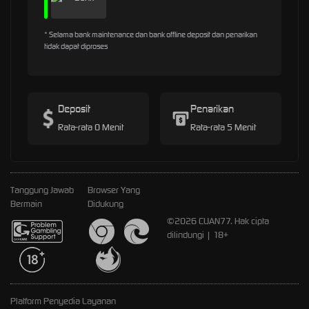
* Selama bank maintenance dan bank offline deposit dan penarikan
tidak dapat diproses
Deposit
Penarikan
Rata-rata 0 Menit
Rata-rata 5 Menit
Tanggung Jawab
Browser Yang
Bermain
Didukung
©2026 CUAN77. Hak cipta
dilindungi | 18+
Platform Penyedia Layanan