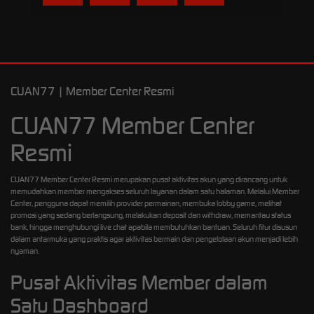
CUAN77 | Member Center Resmi
CUAN77 Member Center
Resmi
CUAN77 Member Center Resmi merupakan pusat aktivitas akun yang dirancang untuk
memudahkan member mengakses seluruh layanan dalam satu halaman. Melalui Member
Center, pengguna dapat memilih provider permainan, membuka lobby game, melihat
promosi yang sedang berlangsung, melakukan deposit dan withdraw, memantau status
bank, hingga menghubungi live chat apabila membutuhkan bantuan. Seluruh fitur disusun
dalam antarmuka yang praktis agar aktivitas bermain dan pengelolaan akun menjadi lebih
nyaman.
Pusat Aktivitas Member dalam
Satu Dashboard