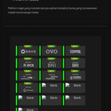
Platform togel yang menarik dari perusahan terbaik di dunia yang menawarkan
hadiah kemenangan besar