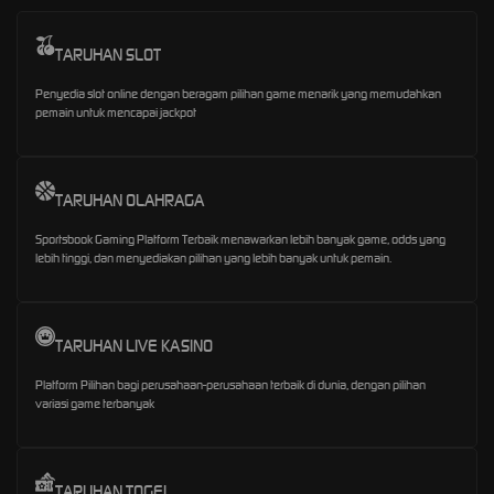
TARUHAN SLOT
Penyedia slot online dengan beragam pilihan game menarik yang memudahkan
pemain untuk mencapai jackpot
TARUHAN OLAHRAGA
Sportsbook Gaming Platform Terbaik menawarkan lebih banyak game, odds yang
lebih tinggi, dan menyediakan pilihan yang lebih banyak untuk pemain.
TARUHAN LIVE KASINO
Platform Pilihan bagi perusahaan-perusahaan terbaik di dunia, dengan pilihan
variasi game terbanyak
TARUHAN TOGEL