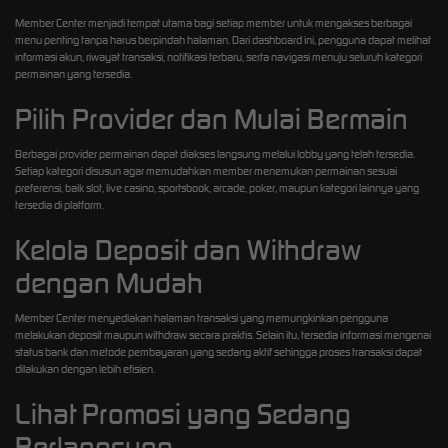
Member Center menjadi tempat utama bagi setiap member untuk mengakses berbagai
menu penting tanpa harus berpindah halaman. Dari dashboard ini, pengguna dapat melihat
informasi akun, riwayat transaksi, notifikasi terbaru, serta navigasi menuju seluruh kategori
permainan yang tersedia.
Pilih Provider dan Mulai Bermain
Berbagai provider permainan dapat diakses langsung melalui lobby yang telah tersedia.
Setiap kategori disusun agar memudahkan member menemukan permainan sesuai
preferensi, baik slot, live casino, sportsbook, arcade, poker, maupun kategori lainnya yang
tersedia di platform.
Kelola Deposit dan Withdraw
dengan Mudah
Member Center menyediakan halaman transaksi yang memungkinkan pengguna
melakukan deposit maupun withdraw secara praktis. Selain itu, tersedia informasi mengenai
status bank dan metode pembayaran yang sedang aktif sehingga proses transaksi dapat
dilakukan dengan lebih efisien.
Lihat Promosi yang Sedang
Berlangsung