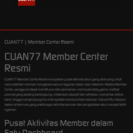
CUAN77 | Member Center Resmi
CUAN77 Member Center
Resmi
CUAN77 Member Center Resmi merupakan pusat aktivitas akun yang dirancang untuk
memudahkan member mengakses seluruh layanan dalam satu halaman. Melalui Member
Center, pengguna dapat memilih provider permainan, membuka lobby game, melihat
promosi yang sedang berlangsung, melakukan deposit dan withdraw, memantau status
bank, hingga menghubungi live chat apabila membutuhkan bantuan. Seluruh fitur disusun
dalam antarmuka yang praktis agar aktivitas bermain dan pengelolaan akun menjadi lebih
nyaman.
Pusat Aktivitas Member dalam
Satu Dashboard