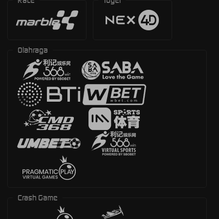
Race
Togel
Olahraga
Crash Game