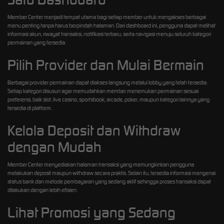
Member Center menjadi tempat utama bagi setiap member untuk mengakses berbagai
menu penting tanpa harus berpindah halaman. Dari dashboard ini, pengguna dapat melihat
informasi akun, riwayat transaksi, notifikasi terbaru, serta navigasi menuju seluruh kategori
permainan yang tersedia.
Pilih Provider dan Mulai Bermain
Berbagai provider permainan dapat diakses langsung melalui lobby yang telah tersedia.
Setiap kategori disusun agar memudahkan member menemukan permainan sesuai
preferensi, baik slot, live casino, sportsbook, arcade, poker, maupun kategori lainnya yang
tersedia di platform.
Kelola Deposit dan Withdraw
dengan Mudah
Member Center menyediakan halaman transaksi yang memungkinkan pengguna
melakukan deposit maupun withdraw secara praktis. Selain itu, tersedia informasi mengenai
status bank dan metode pembayaran yang sedang aktif sehingga proses transaksi dapat
dilakukan dengan lebih efisien.
Lihat Promosi yang Sedang