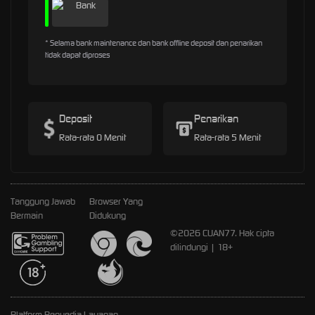
* Selama bank maintenance dan bank offline deposit dan penarikan
tidak dapat diproses
Deposit
Penarikan
Rata-rata 0 Menit
Rata-rata 5 Menit
Tanggung Jawab
Browser Yang
Bermain
Didukung
©2026 CUAN77. Hak cipta
dilindungi | 18+
Platform Penyedia Layanan