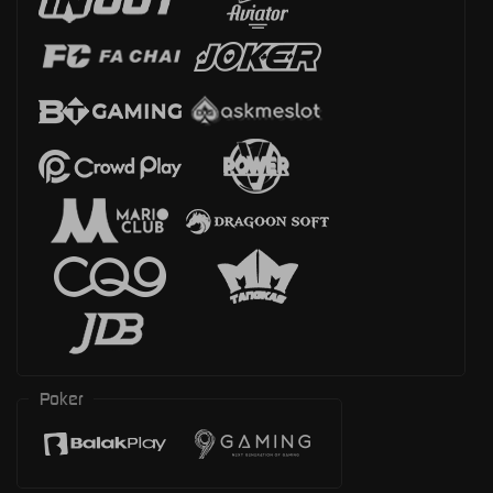
Poker