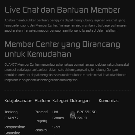
Live Chat dan Bantuan Member
Apabila membutuhkan bantuan, pengguna dapat menghubungi layanan live chat yang
tersedia langsung dari Member Center. Tim layanan siap membantu berbagai pertanyaan
seputar akun, transaksi, maupun penggunaan fitur yang tersedia di dalam platform.
Member Center yang Dirancang
untuk Kemudahan
CUAN77 Member Center mengintegrasikan akses permainan, pengelolaan akun, transaksi,
promosi, serta layanan bantuan dalam satu sistem yang saling terhubung. Dengan
demikian, member dapat mengakses seluruh kebutuhan mereka melalui satu dashboard
tanpa harus berpindah ke berbagai halaman terpisah.
Kebijaksanaan
Platform
Kategori
Dukungan
Komunitas
Tentang
Promosi
Hot
+62855458
CUAN77
Games
06420
Loyalty
Responsible
Slots
Referral
Gambling