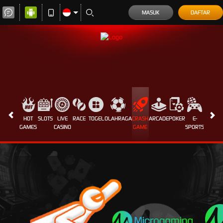
MASUK
DAFTAR
HOT
SLOTS
LIVE
RACE
TOGEL
OLAHRAGA
CRASH
ARCADE
POKER
E-
SABUN
GAMES
CASINO
GAME
SPORTS
AYAM