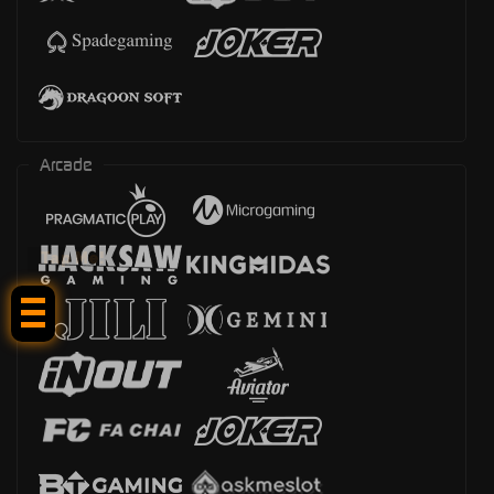
Arcade
Tap Me!