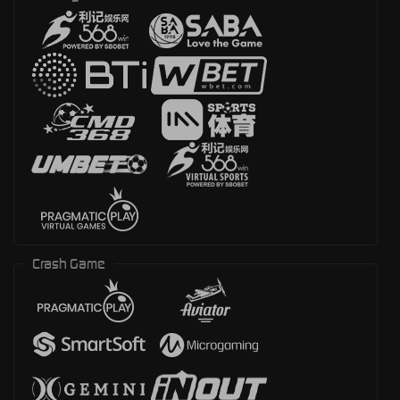
Crash Game