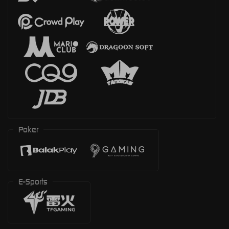
Poker
E-Sports