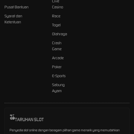
Live
Pusat Bantuan
Casino
Syarat dan
Race
Ketentuan
Togel
Olahraga
Crash
Game
Arcade
Poker
E-Sports
Sabung
Ayam
TARUHAN SLOT
Penyedia slot online dengan beragam pilihan game menarik yang memudahkan