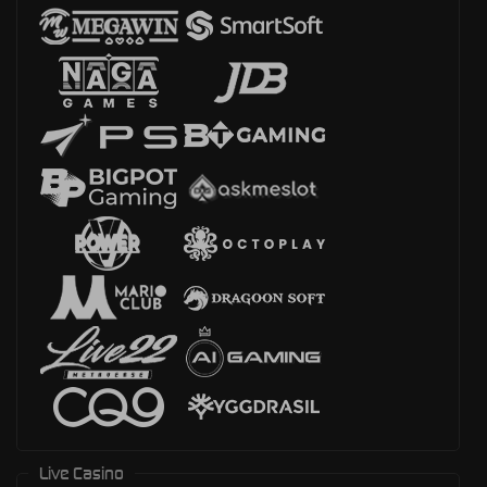
Live Casino