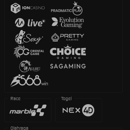
Race
Togel
Olahraga