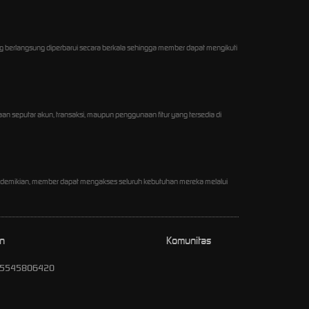
g berlangsung diperbarui secara berkala sehingga member dapat mengikuti
 seputar akun, transaksi, maupun penggunaan fitur yang tersedia di
n demikian, member dapat mengakses seluruh kebutuhan mereka melalui
n
Komunitas
5545806420