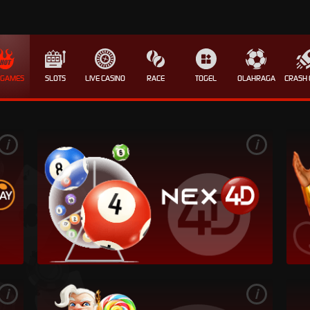
 GAMES
SLOTS
LIVE CASINO
RACE
TOGEL
OLAHRAGA
CRASH
i
i
i
i