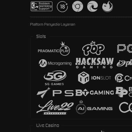
Platform Penyedia Layanan
Slots
Live Casino