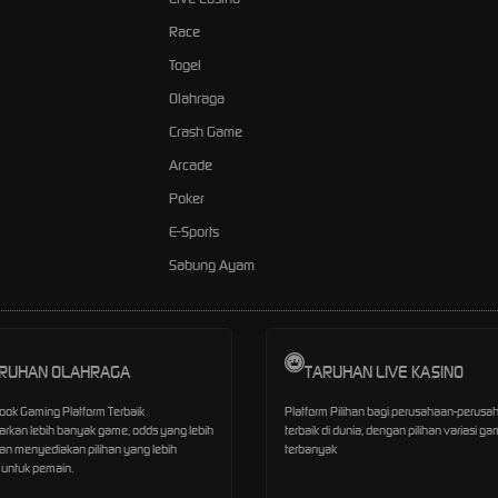
Race
Togel
Olahraga
Crash Game
Arcade
Poker
E-Sports
Sabung Ayam
RUHAN OLAHRAGA
TARUHAN LIVE KASINO
ook Gaming Platform Terbaik
Platform Pilihan bagi perusahaan-perusa
kan lebih banyak game, odds yang lebih
terbaik di dunia, dengan pilihan variasi g
 dan menyediakan pilihan yang lebih
terbanyak
untuk pemain.