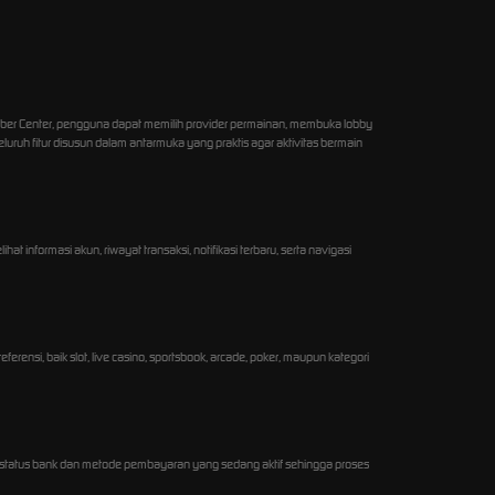
er Center, pengguna dapat memilih provider permainan, membuka lobby
uh fitur disusun dalam antarmuka yang praktis agar aktivitas bermain
nformasi akun, riwayat transaksi, notifikasi terbaru, serta navigasi
nsi, baik slot, live casino, sportsbook, arcade, poker, maupun kategori
 status bank dan metode pembayaran yang sedang aktif sehingga proses