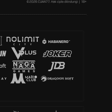
©2026 CUAN77. Hak cipta dilindungi | 18+