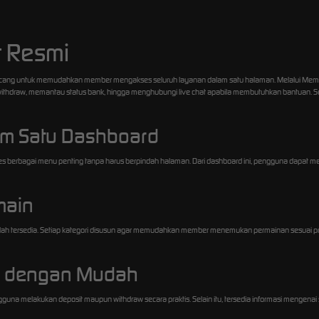
 Resmi
ncang untuk memudahkan member mengakses seluruh layanan dalam satu halaman. Melalui Memb
thdraw, memantau status bank, hingga menghubungi live chat apabila membutuhkan bantuan. Selur
am Satu Dashboard
bagai menu penting tanpa harus berpindah halaman. Dari dashboard ini, pengguna dapat melihat i
main
ah tersedia. Setiap kategori disusun agar memudahkan member menemukan permainan sesuai prefere
aw dengan Mudah
a melakukan deposit maupun withdraw secara praktis. Selain itu, tersedia informasi mengenai