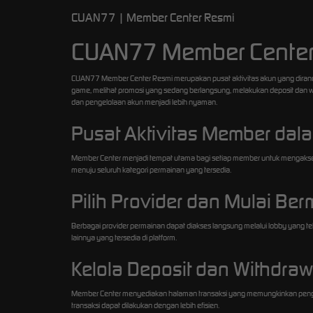
CUAN77 | Member Center Resmi
CUAN77 Member Center
CUAN77 Member Center Resmi merupakan pusat aktivitas akun yang dira
game, melihat promosi yang sedang berlangsung, melakukan deposit dan wi
dan pengelolaan akun menjadi lebih nyaman.
Pusat Aktivitas Member dal
Member Center menjadi tempat utama bagi setiap member untuk mengakses ber
menuju seluruh kategori permainan yang tersedia.
Pilih Provider dan Mulai Ber
Berbagai provider permainan dapat diakses langsung melalui lobby yang tel
lainnya yang tersedia di platform.
Kelola Deposit dan Withdr
Member Center menyediakan halaman transaksi yang memungkinkan penggun
transaksi dapat dilakukan dengan lebih efisien.