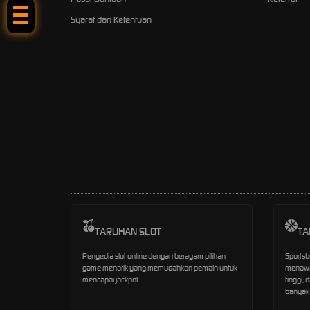
Syarat dan Ketentuan
TARUHAN SLOT
TA
Penyedia slot online dengan beragam pilihan
Sportsb
game menarik yang memudahkan pemain untuk
menawar
mencapai jackpot
tinggi,
banyak 