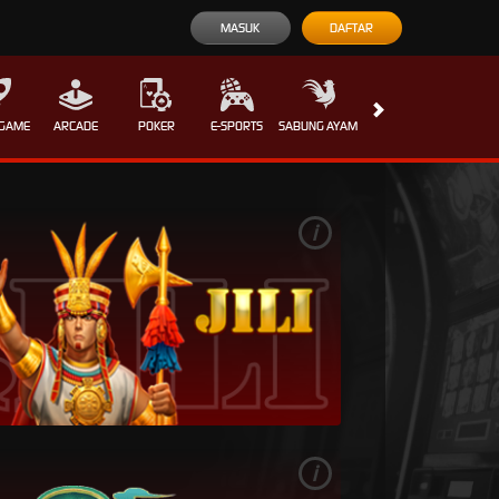
MASUK
DAFTAR
 GAME
ARCADE
POKER
E-SPORTS
SABUNG AYAM
PROMOSI
i
i