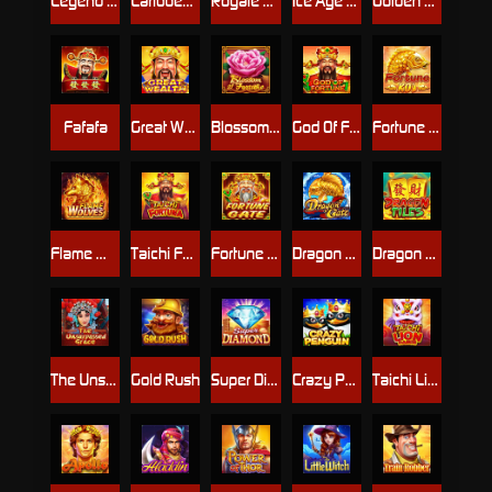
Legend of Aztec
Caribbean Treasure
Royale Expedition
Ice Age Mammoths
Golden Wuzetian
Fafafa
Great Wealth
Blossom of Fortune
God Of Fortune
Fortune Koi
Flame Wolves
Taichi Fortuna
Fortune Gate
Dragon Gate
Dragon Tiles
The Unsurpassed Grace
Gold Rush
Super Diamond
Crazy Penguin
Taichi Lion Dance