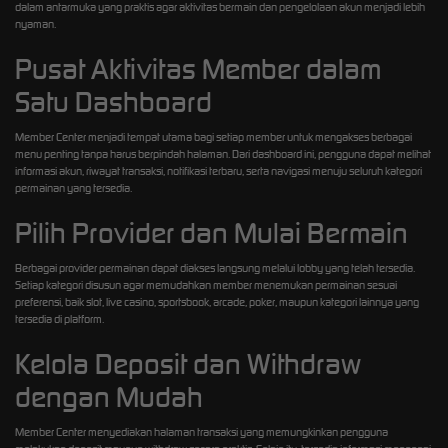
dalam antarmuka yang praktis agar aktivitas bermain dan pengelolaan akun menjadi lebih
nyaman.
Pusat Aktivitas Member dalam
Satu Dashboard
Member Center menjadi tempat utama bagi setiap member untuk mengakses berbagai
menu penting tanpa harus berpindah halaman. Dari dashboard ini, pengguna dapat melihat
informasi akun, riwayat transaksi, notifikasi terbaru, serta navigasi menuju seluruh kategori
permainan yang tersedia.
Pilih Provider dan Mulai Bermain
Berbagai provider permainan dapat diakses langsung melalui lobby yang telah tersedia.
Setiap kategori disusun agar memudahkan member menemukan permainan sesuai
preferensi, baik slot, live casino, sportsbook, arcade, poker, maupun kategori lainnya yang
tersedia di platform.
Kelola Deposit dan Withdraw
dengan Mudah
Member Center menyediakan halaman transaksi yang memungkinkan pengguna