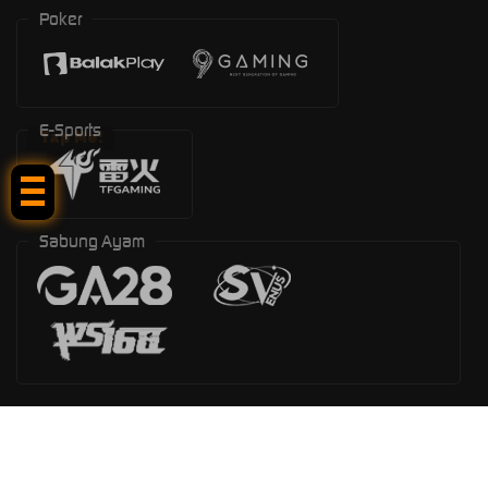
Poker
E-Sports
Tap Me!
Sabung Ayam