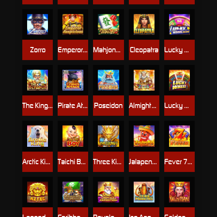
Zorro
Emperor Auspicious
Mahjong Infinity
Cleopatra
Lucky Wheel Deluxe
The King Of Olympus
Pirate Attack
Poseidon
Almighty Zeus
Lucky Wheel
Arctic King
Taichi Boy
Three Kings
Jalapeno Burst
Fever 777