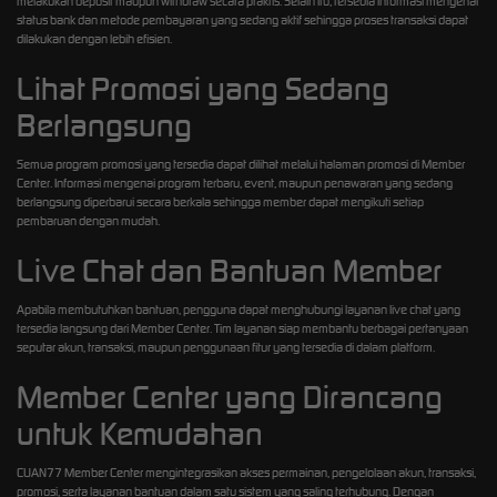
melakukan deposit maupun withdraw secara praktis. Selain itu, tersedia informasi mengenai
status bank dan metode pembayaran yang sedang aktif sehingga proses transaksi dapat
dilakukan dengan lebih efisien.
Lihat Promosi yang Sedang
Berlangsung
Semua program promosi yang tersedia dapat dilihat melalui halaman promosi di Member
Center. Informasi mengenai program terbaru, event, maupun penawaran yang sedang
berlangsung diperbarui secara berkala sehingga member dapat mengikuti setiap
pembaruan dengan mudah.
Live Chat dan Bantuan Member
Apabila membutuhkan bantuan, pengguna dapat menghubungi layanan live chat yang
tersedia langsung dari Member Center. Tim layanan siap membantu berbagai pertanyaan
seputar akun, transaksi, maupun penggunaan fitur yang tersedia di dalam platform.
Member Center yang Dirancang
untuk Kemudahan
CUAN77 Member Center mengintegrasikan akses permainan, pengelolaan akun, transaksi,
promosi, serta layanan bantuan dalam satu sistem yang saling terhubung. Dengan