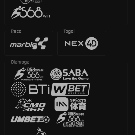
Race
Togel
Olahraga