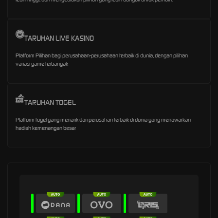
TARUHAN LIVE KASINO
Platform Pilihan bagi perusahaan-perusahaan terbaik di dunia, dengan pilihan
variasi game terbanyak
TARUHAN TOGEL
Platform togel yang menarik dari perusahan terbaik di dunia yang menawarkan
hadiah kemenangan besar