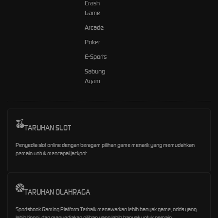
Crash
Game
Arcade
Poker
E-Sports
Sabung
Ayam
TARUHAN SLOT
Penyedia slot online dengan beragam pilihan game menarik yang memudahkan
pemain untuk mencapai jackpot
TARUHAN OLAHRAGA
Sportsbook Gaming Platform Terbaik menawarkan lebih banyak game, odds yang
lebih tinggi, dan menyediakan pilihan yang lebih banyak untuk pemain.