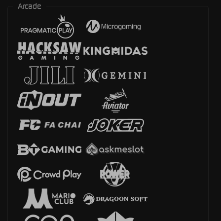
Arcade