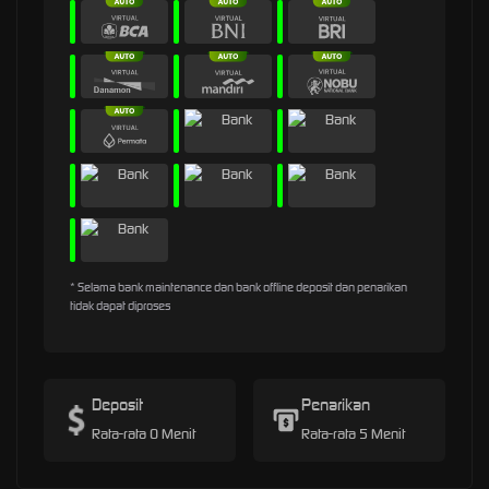
* Selama bank maintenance dan bank offline deposit dan penarikan
tidak dapat diproses
Deposit
Penarikan
Rata-rata 0 Menit
Rata-rata 5 Menit