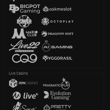
Live Casino