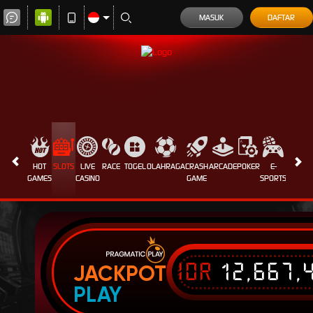
MASUK
DAFTAR
HOT
SLOTS
LIVE
RACE
TOGEL
OLAHRAGA
CRASH
ARCADE
POKER
E-
SABUN
GAMES
CASINO
GAME
SPORTS
AYAM
IDR
12,667,
JACKPOT
PLAY