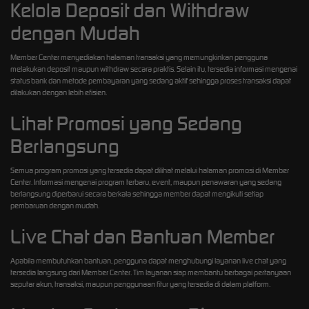
Kelola Deposit dan Withdraw
dengan Mudah
Member Center menyediakan halaman transaksi yang memungkinkan pengguna
melakukan deposit maupun withdraw secara praktis. Selain itu, tersedia informasi mengenai
status bank dan metode pembayaran yang sedang aktif sehingga proses transaksi dapat
dilakukan dengan lebih efisien.
Lihat Promosi yang Sedang
Berlangsung
Semua program promosi yang tersedia dapat dilihat melalui halaman promosi di Member
Center. Informasi mengenai program terbaru, event, maupun penawaran yang sedang
berlangsung diperbarui secara berkala sehingga member dapat mengikuti setiap
pembaruan dengan mudah.
Live Chat dan Bantuan Member
Apabila membutuhkan bantuan, pengguna dapat menghubungi layanan live chat yang
tersedia langsung dari Member Center. Tim layanan siap membantu berbagai pertanyaan
seputar akun, transaksi, maupun penggunaan fitur yang tersedia di dalam platform.