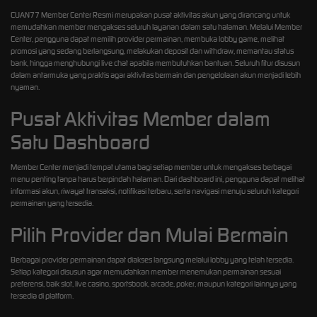
CUAN77 Member Center Resmi merupakan pusat aktivitas akun yang dirancang untuk
memudahkan member mengakses seluruh layanan dalam satu halaman. Melalui Member
Center, pengguna dapat memilih provider permainan, membuka lobby game, melihat
promosi yang sedang berlangsung, melakukan deposit dan withdraw, memantau status
bank, hingga menghubungi live chat apabila membutuhkan bantuan. Seluruh fitur disusun
dalam antarmuka yang praktis agar aktivitas bermain dan pengelolaan akun menjadi lebih
nyaman.
Pusat Aktivitas Member dalam
Satu Dashboard
Member Center menjadi tempat utama bagi setiap member untuk mengakses berbagai
menu penting tanpa harus berpindah halaman. Dari dashboard ini, pengguna dapat melihat
informasi akun, riwayat transaksi, notifikasi terbaru, serta navigasi menuju seluruh kategori
permainan yang tersedia.
Pilih Provider dan Mulai Bermain
Berbagai provider permainan dapat diakses langsung melalui lobby yang telah tersedia.
Setiap kategori disusun agar memudahkan member menemukan permainan sesuai
preferensi, baik slot, live casino, sportsbook, arcade, poker, maupun kategori lainnya yang
tersedia di platform.