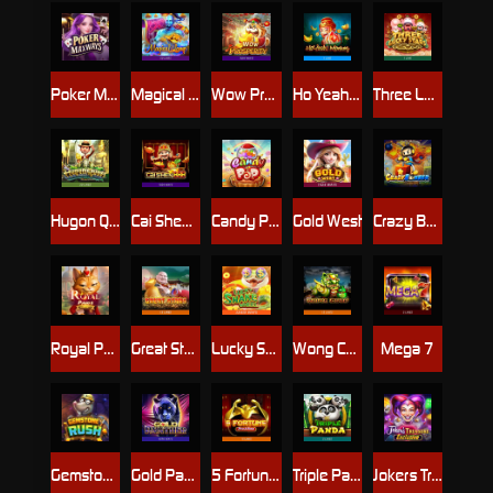
Poker Maxways
Magical Lamp
Wow Prosperity
Ho Yeah Monkey
Three Lucky Stars
Hugon Quest
Cai Shen 888
Candy Pop
Gold West
Crazy Bomber
Royal Paws Maxways
Great Stars
Lucky Snake Wheel
Wong Choy
Mega 7
Gemstone Rush
Gold Panther
5 Fortune SA
Triple Panda
Jokers Treasure Exclusive