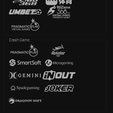
Crash Game