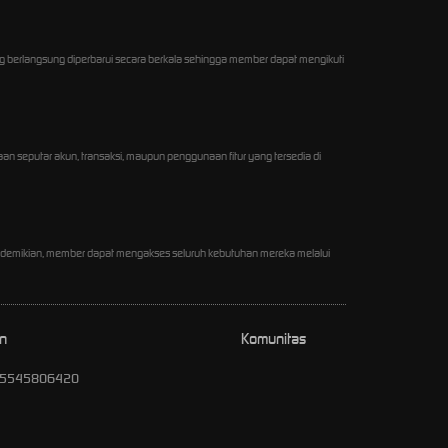
g berlangsung diperbarui secara berkala sehingga member dapat mengikuti
 seputar akun, transaksi, maupun penggunaan fitur yang tersedia di
n demikian, member dapat mengakses seluruh kebutuhan mereka melalui
n
Komunitas
5545806420