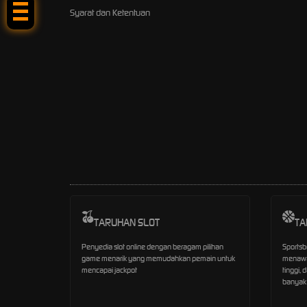
Syarat dan Ketentuan
TARUHAN SLOT
TA
Penyedia slot online dengan beragam pilihan
Sportsb
game menarik yang memudahkan pemain untuk
menawar
mencapai jackpot
tinggi,
banyak 