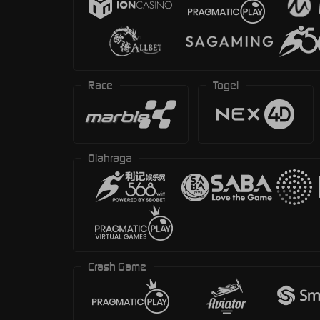
Race
Togel
Olahraga
Crash Game