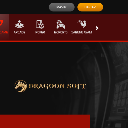
MASUK
DAFTAR
 GAME
ARCADE
POKER
E-SPORTS
SABUNG AYAM
PROMOSI