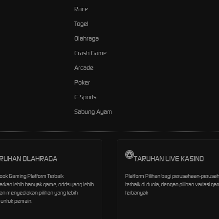
Race
Togel
Olahraga
Crash Game
Arcade
Poker
E-Sports
Sabung Ayam
RUHAN OLAHRAGA
TARUHAN LIVE KASINO
ook Gaming Platform Terbaik
Platform Pilihan bagi perusahaan-perusa
kan lebih banyak game, odds yang lebih
terbaik di dunia, dengan pilihan variasi g
 dan menyediakan pilihan yang lebih
terbanyak
untuk pemain.