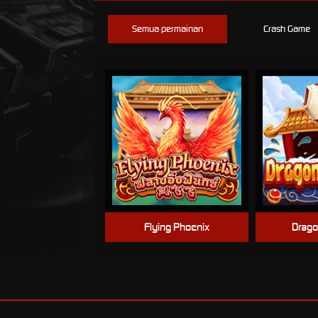
Semua permainan
Crash Game
Flying Phoenix
Drago