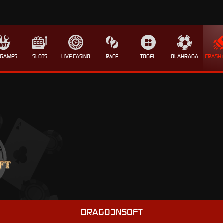
 GAMES
SLOTS
LIVE CASINO
RACE
TOGEL
OLAHRAGA
CRASH
DRAGOONSOFT