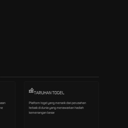
TARUHAN TOGEL
haan
Platform togel yang menarik dari perusahan
ame
terbaik di dunia yang menawarkan hadiah
kemenangan besar