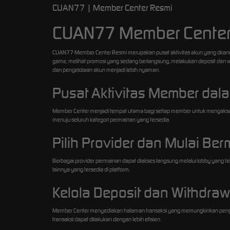
CUAN77 | Member Center Resmi
CUAN77 Member Center
CUAN77 Member Center Resmi merupakan pusat aktivitas akun yang dira
game, melihat promosi yang sedang berlangsung, melakukan deposit dan wi
dan pengelolaan akun menjadi lebih nyaman.
Pusat Aktivitas Member dal
Member Center menjadi tempat utama bagi setiap member untuk mengakses ber
menuju seluruh kategori permainan yang tersedia.
Pilih Provider dan Mulai Ber
Berbagai provider permainan dapat diakses langsung melalui lobby yang tel
lainnya yang tersedia di platform.
Kelola Deposit dan Withdr
Member Center menyediakan halaman transaksi yang memungkinkan penggun
transaksi dapat dilakukan dengan lebih efisien.