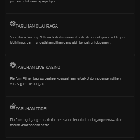
pemain untuk mencapai jackpot
TARUHAN OLAHRAGA
Sportsbook Gaming Platform Terbaik menawarkan lebih banyak game, odds yang
lebih tinggi, dan menyediakan pilihan yang lebih banyak untuk pemain.
TARUHAN LIVE KASINO
Platform Pilihan bagi perusahaan-perusahaan terbaik di dunia, dengan pilihan
variasi game terbanyak
TARUHAN TOGEL
Platform togel yang menarik dari perusahan terbaik di dunia yang menawarkan
hadiah kemenangan besar