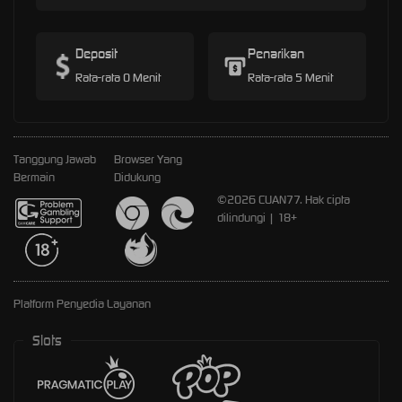
Deposit
Penarikan
Rata-rata 0 Menit
Rata-rata 5 Menit
Tanggung Jawab
Browser Yang
Bermain
Didukung
©2026 CUAN77. Hak cipta
dilindungi | 18+
Platform Penyedia Layanan
Slots