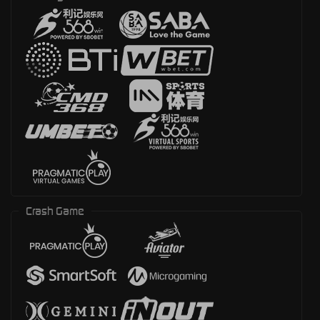
Crash Game