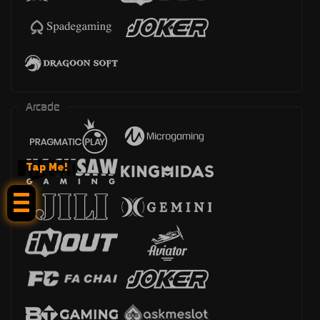
Arcade
Tap Me!