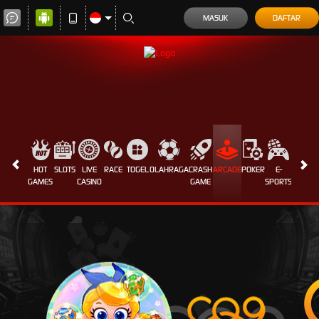
MASUK
DAFTAR
HOT
SLOTS
LIVE
RACE
TOGEL
OLAHRAGA
CRASH
ARCADE
POKER
E-
SABUN
GAMES
CASINO
GAME
SPORTS
AYAM