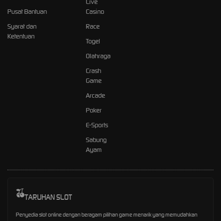
Live
Pusat Bantuan
Casino
Syarat dan
Race
Ketentuan
Togel
Olahraga
Crash
Game
Arcade
Poker
E-Sports
Sabung
Ayam
TARUHAN SLOT
Penyedia slot online dengan beragam pilihan game menarik yang memudahkan