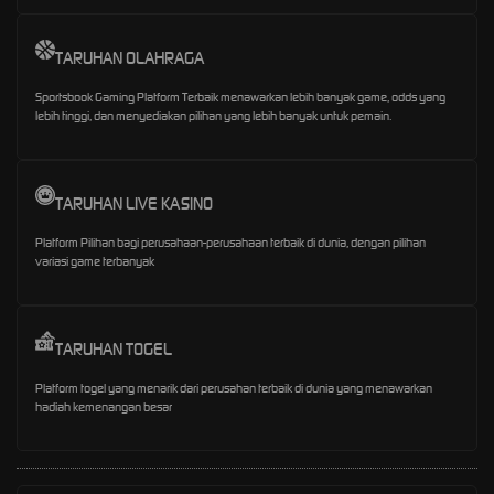
TARUHAN OLAHRAGA
Sportsbook Gaming Platform Terbaik menawarkan lebih banyak game, odds yang
lebih tinggi, dan menyediakan pilihan yang lebih banyak untuk pemain.
TARUHAN LIVE KASINO
Platform Pilihan bagi perusahaan-perusahaan terbaik di dunia, dengan pilihan
variasi game terbanyak
TARUHAN TOGEL
Platform togel yang menarik dari perusahan terbaik di dunia yang menawarkan
hadiah kemenangan besar