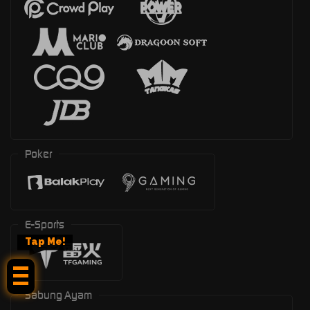
Poker
E-Sports
Tap Me!
Sabung Ayam