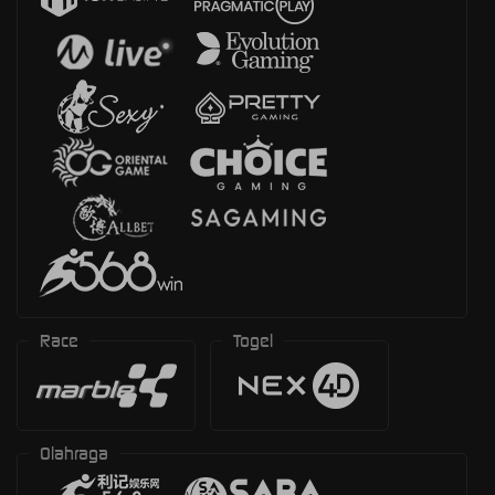
Race
Togel
Olahraga