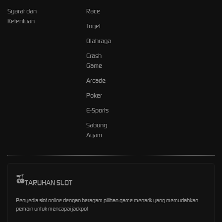
Syarat dan
Race
Ketentuan
Togel
Olahraga
Crash
Game
Arcade
Poker
E-Sports
Sabung
Ayam
TARUHAN SLOT
Penyedia slot online dengan beragam pilihan game menarik yang memudahkan
pemain untuk mencapai jackpot