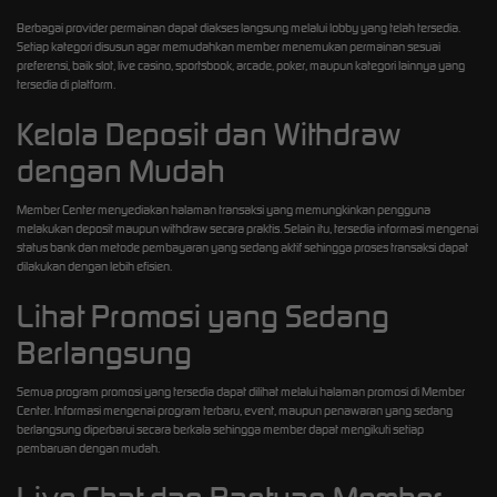
Berbagai provider permainan dapat diakses langsung melalui lobby yang telah tersedia.
Setiap kategori disusun agar memudahkan member menemukan permainan sesuai
preferensi, baik slot, live casino, sportsbook, arcade, poker, maupun kategori lainnya yang
tersedia di platform.
Kelola Deposit dan Withdraw
dengan Mudah
Member Center menyediakan halaman transaksi yang memungkinkan pengguna
melakukan deposit maupun withdraw secara praktis. Selain itu, tersedia informasi mengenai
status bank dan metode pembayaran yang sedang aktif sehingga proses transaksi dapat
dilakukan dengan lebih efisien.
Lihat Promosi yang Sedang
Berlangsung
Semua program promosi yang tersedia dapat dilihat melalui halaman promosi di Member
Center. Informasi mengenai program terbaru, event, maupun penawaran yang sedang
berlangsung diperbarui secara berkala sehingga member dapat mengikuti setiap
pembaruan dengan mudah.