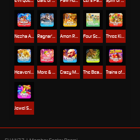
Evil Queen Cauldron
Gate of Ninja
Paw House 2
Let's Party
Spirit of Nine Tails
Nezha And The Dragon Emperor
Ragnar's Conquest
Amon Ra's Relic
Four Scholars
Three Kingdoms Slot
Heavenly Fortune
More & More Love
Crazy Miner
The Beanstalk
Trains of India
Jewel Space