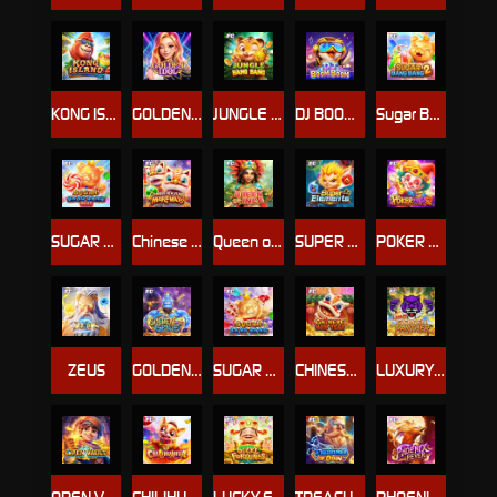
KONG ISLAND
GOLDEN IDOL
JUNGLE BANG BANG
DJ BOOM BOOM
Sugar Bang Bang 2
SUGAR BANG BANG PLUS
Chinese New Year Moreways
Queen of Inca
SUPER ELEMENTS
POKER WIN 2
ZEUS
GOLDEN GENIE
SUGAR BANG BANG
CHINESE NEW YEAR
LUXURY GOLDEN PANTHER