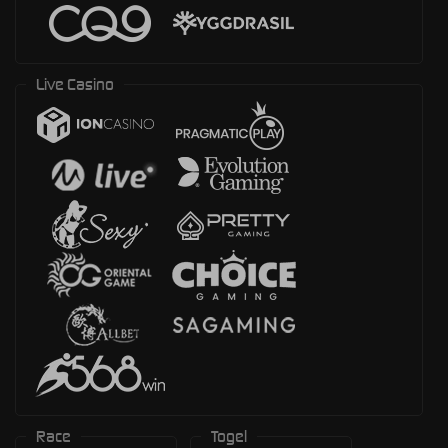
Live Casino
Race
Togel