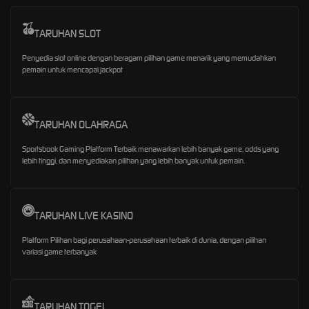
TARUHAN SLOT
Penyedia slot online dengan beragam pilihan game menarik yang memudahkan
pemain untuk mencapai jackpot
TARUHAN OLAHRAGA
Sportsbook Gaming Platform Terbaik menawarkan lebih banyak game, odds yang
lebih tinggi, dan menyediakan pilihan yang lebih banyak untuk pemain.
TARUHAN LIVE KASINO
Platform Pilihan bagi perusahaan-perusahaan terbaik di dunia, dengan pilihan
variasi game terbanyak
TARUHAN TOGEL